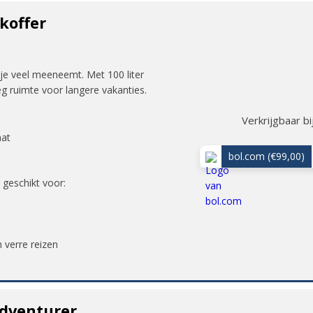
koffer
s je veel meeneemt. Met 100 liter
 ruimte voor langere vakanties.
Verkrijgbaar bi
aat
bol.com
(€99,00)
 geschikt voor:
n verre reizen
dventurer