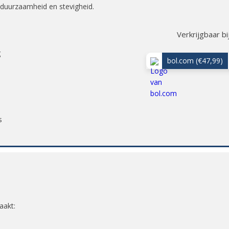
 duurzaamheid en stevigheid.
Verkrijgbaar bi
g
bol.com
(€47,99)
s
aakt: