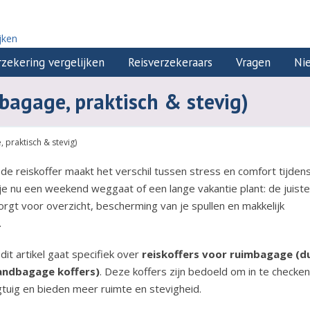
jken
zekering vergelijken
Reisverzekeraars
Vragen
Ni
mbagage, praktisch & stevig)
 praktisch & stevig)
e reiskoffer maakt het verschil tussen stress en comfort tijdens
 je nu een weekend weggaat of een lange vakantie plant: de juiste
orgt voor overzicht, bescherming van je spullen en makkelijk
.
dit artikel gaat specifiek over
reiskoffers voor ruimbagage (d
andbagage koffers)
. Deze koffers zijn bedoeld om in te checken 
gtuig en bieden meer ruimte en stevigheid.