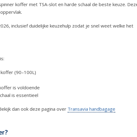
pinner koffer met TSA-slot en harde schaal de beste keuze. Dez
 oppervlak.
2026, inclusief duidelijke keuzehulp zodat je snel weet welke het
is:
 koffer (90–100L)
koffer is voldoende
chaal is essentieel
 Bekijk dan ook deze pagina over
Transavia handbagage
er?