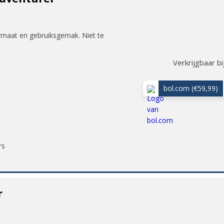
rmaat en gebruiksgemak. Niet te
Verkrijgbaar bi
bol.com
(€59,99)
rs
r