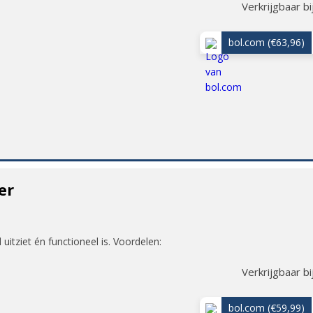
Verkrijgbaar bi
bol.com
(€63,96)
er
d uitziet én functioneel is. Voordelen:
Verkrijgbaar bi
bol.com
(€59,99)