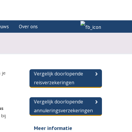
euws
Over ons
 je
Vergelijk doorlopende
reisverzekeringen
Vergelijk doorlopende
us
annuleringsverzekeringen
bij
Meer informatie