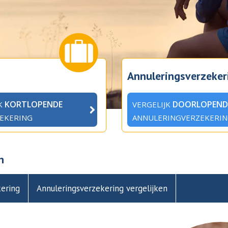
Annuleringsverzeker
KORTLOPENDE
DOORLOPEND
JK
VERGELIJK
ZEKERING
ANNULERINGVERZEKERI
n
ering
Annuleringsverzekering vergelijken