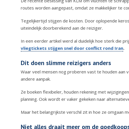
De recente beslissing van
KLM
om vluchten te schrapp
routes worden aangepast, omdat ze makkelijker te com
Tegelijkertijd stijgen de kosten. Door oplopende kero
uiteindelijk doorberekend aan de reiziger.
In een eerder artikel werd al duidelijk hoe sterk die p
vliegtickets stijgen snel door conflict rond Iran
.
Dit doen slimme reizigers anders
Waar veel mensen nog proberen vast te houden aan va
andere aanpak.
Ze boeken flexibeler, houden rekening met wijzigingen e
planning. Ook wordt er vaker gekeken naar alternatiev
Maar het belangrijkste verschil zit in hoe ze omgaan me
Niet alles draait meer om de goedkoops