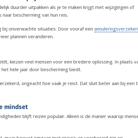
delijk duurder uitpakken als je te maken krijgt met wijzigingen of
s naar bescherming van hun reis.
g bij onverwachte situaties. Door vooraf een
annuleringsverzeker
neer plannen veranderen.
ldt, kiezen veel mensen voor een bredere oplossing. In plaats v
 het hele jaar door bescherming biedt.
erzekerd, ongeacht hoe vaak je reist. Dat sluit beter aan bij een t
re mindset
igheden blijft reizen populair. Alleen is de manier waarop mens
t, maar bewust omgaan met risico’s en voorbereid zijn op