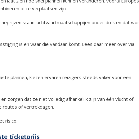
en laat zien hoe snel plannen kunnen veranderen. Vooral Europe
bineren of te verplaatsen zijn.
sineprijzen staan luchtvaartmaatschappijen onder druk en dat wo
rijsstijging is en waar die vandaan komt. Lees daar meer over via
ste plannen, kiezen ervaren reizigers steeds vaker voor een
n zorgen dat ze niet volledig afhankelijk zijn van één vlucht of
e routes of vertrekdagen.
t risico.
te ticketprijs