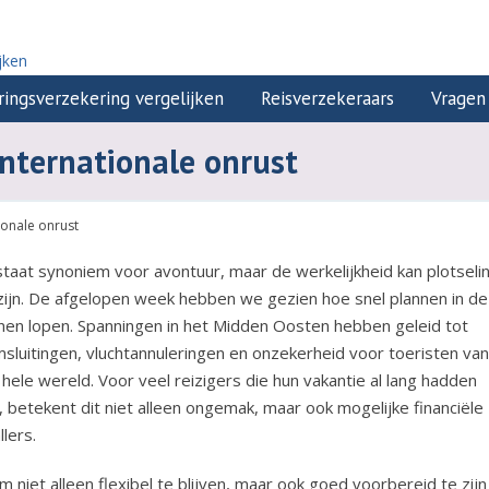
jken
ringsverzekering vergelijken
Reisverzekeraars
Vragen
internationale onrust
ionale onrust
staat synoniem voor avontuur, maar de werkelijkheid kan plotseli
zijn. De afgelopen week hebben we gezien hoe snel plannen in de
nen lopen. Spanningen in het Midden Oosten hebben geleid tot
msluitingen, vluchtannuleringen en onzekerheid voor toeristen van
hele wereld. Voor veel reizigers die hun vakantie al lang hadden
 betekent dit niet alleen ongemak, maar ook mogelijke financiële
lers.
 niet alleen flexibel te blijven, maar ook goed voorbereid te zijn