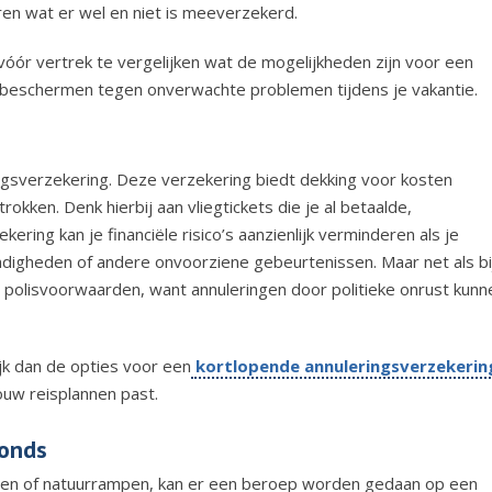
en wat er wel en niet is meeverzekerd.
vóór vertrek te vergelijken wat de mogelijkheden zijn voor een
f beschermen tegen onverwachte problemen tijdens je vakantie.
ngsverzekering. Deze verzekering biedt dekking voor kosten
okken. Denk hierbij aan vliegtickets die je al betaalde,
ering kan je financiële risico’s aanzienlijk verminderen als je
ndigheden of andere onvoorziene gebeurtenissen. Maar net als bi
 polisvoorwaarden, want annuleringen door politieke onrust kunn
ijk dan de opties voor een
kortlopende annuleringsverzekerin
ouw reisplannen past.
fonds
isissen of natuurrampen, kan er een beroep worden gedaan op een