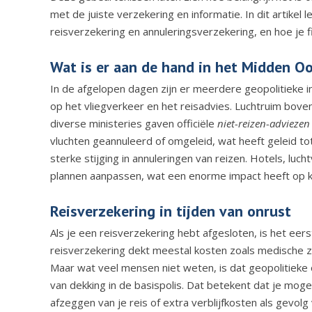
met de juiste verzekering en informatie. In dit artikel
reisverzekering en annuleringsverzekering, en hoe je fi
Wat is er aan de hand in het Midden O
In de afgelopen dagen zijn er meerdere geopolitieke 
op het vliegverkeer en het reisadvies. Luchtruim bove
diverse ministeries gaven officiële
niet-reizen-adviezen
vluchten geannuleerd of omgeleid, wat heeft geleid to
sterke stijging in annuleringen van reizen. Hotels, l
plannen aanpassen, wat een enorme impact heeft op k
Reisverzekering in tijden van onrust
Als je een reisverzekering hebt afgesloten, is het eer
reisverzekering dekt meestal kosten zoals medische zor
Maar wat veel mensen niet weten, is dat geopolitieke o
van dekking in de basispolis.
Dat betekent dat je mogel
afzeggen van je reis of extra verblijfkosten als gevol