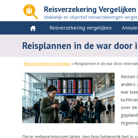
Reisverzekering Vergelijken
Makkelijk en objectief reisverzekeringen vergeli
Reisverzekering vergelijken
Annule
Reisplannen in de war door 
Reisverzekering vergelijken
»
Reisplannen in de war door internat
Reizen 
anders 
war kun
luchtrui
over de 
gepland,
tegenval
Deze gebeurtenissen laten zien hoe belangrijk het is om