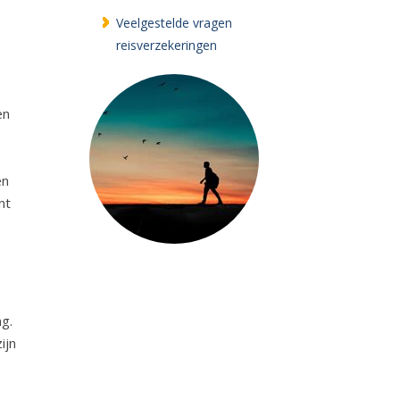
Veelgestelde vragen
reisverzekeringen
en
en
nt
ng.
ijn