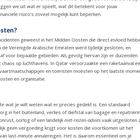
 leggen we uit wat er speelt, wat dit betekent voor jouw
nanciële risico’s zoveel mogelijk kunt beperken.
osten?
incidenten geweest in het Midden Oosten die direct invloed hebb
n de Verenigde Arabische Emiraten werd tijdelijk gesloten, en
af voor bepaalde gebieden. Als gevolg hiervan zijn er duizenden
t chaos op luchthavens.
In Qatar veroorzaakte een raketaanval e
uchtvaartmaatschappijen en toeristen moesten op het laatste mome
osten en organisatie.
ste wat je wilt weten wat er precies gedekt is. Een standaard
g in het buitenland, verlies of diefstal van bagage en repatriëri
nrust, oorlog of een landelijk
niet-reizen-advies
vaak uitgesloten z
ijk geen vergoeding krijgt voor kosten die voortkomen uit het
g van last-minute annuleringen. Het is daarom essentieel om je