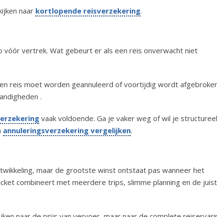
kijken naar
kortlopende reisverzekering
.
o vóór vertrek. Wat gebeurt er als een reis onverwacht niet
en reis moet worden geannuleerd of voortijdig wordt afgebroken
andigheden .
erzekering
vaak voldoende. Ga je vaker weg of wil je structuree
a
annuleringsverzekering vergelijken
.
n
ntwikkeling, maar de grootste winst ontstaat pas wanneer het
icket combineert met meerdere trips, slimme planning en de juis
 kijken naar de prijs van vervoer, maar naar de complete reiservari