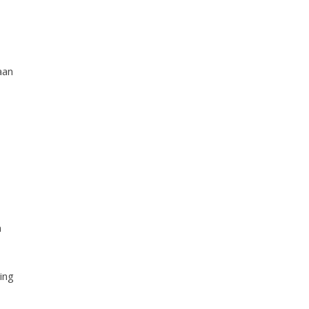
aan
n
ing