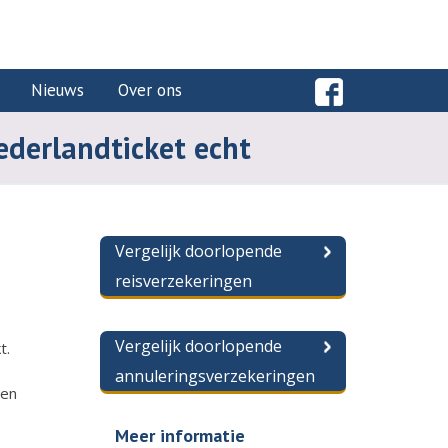
Nieuws
Over ons
ederlandticket echt
Vergelijk doorlopende
reisverzekeringen
Vergelijk doorlopende
t.
annuleringsverzekeringen
een
Meer informatie