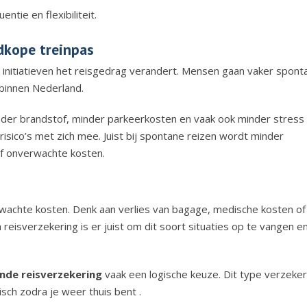
entie en flexibiliteit.
dkope treinpas
t initiatieven het reisgedrag verandert. Mensen gaan vaker spont
binnen Nederland.
Minder brandstof, minder parkeerkosten en vaak ook minder stress
risico’s met zich mee. Juist bij spontane reizen wordt minder
of onverwachte kosten.
rwachte kosten. Denk aan verlies van bagage, medische kosten of
n reisverzekering is er juist om dit soort situaties op te vangen e
nde reisverzekering
vaak een logische keuze. Dit type verzeker
isch zodra je weer thuis bent .