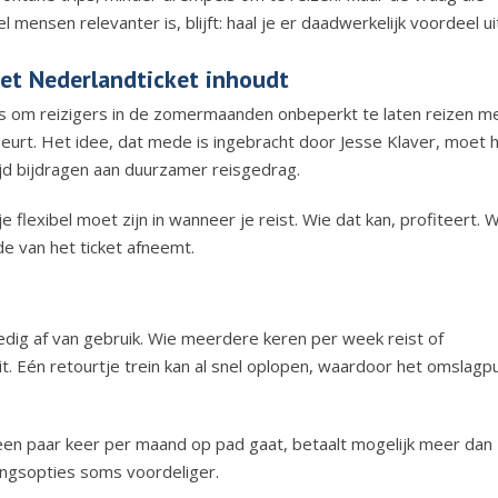
l mensen relevanter is, blijft: haal je er daadwerkelijk voordeel ui
et Nederlandticket inhoudt
s om reizigers in de zomermaanden onbeperkt te laten reizen m
beurt. Het idee, dat mede is ingebracht door
Jesse Klaver
, moet 
ijd bijdragen aan duurzamer reisgedrag.
e flexibel moet zijn in wanneer je reist. Wie dat kan, profiteert. 
e van het ticket afneemt.
edig af van gebruik. Wie meerdere keren per week reist of
it. Eén retourtje trein kan al snel oplopen, waardoor het omslagp
s een paar keer per maand op pad gaat, betaalt mogelijk meer dan
tingsopties soms voordeliger.