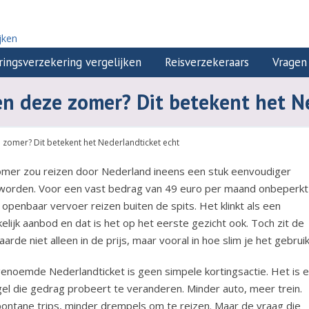
jken
ringsverzekering vergelijken
Reisverzekeraars
Vragen
en deze zomer? Dit betekent het N
 zomer? Dit betekent het Nederlandticket echt
mer zou reizen door Nederland ineens een stuk eenvoudiger
worden. Voor een vast bedrag van 49 euro per maand onbeperkt
openbaar vervoer reizen buiten de spits. Het klinkt als een
elijk aanbod en dat is het op het eerste gezicht ook. Toch zit de
arde niet alleen in de prijs, maar vooral in hoe slim je het gebruik
enoemde Nederlandticket is geen simpele kortingsactie. Het is 
el die gedrag probeert te veranderen. Minder auto, meer trein.
ontane trips, minder drempels om te reizen. Maar de vraag die