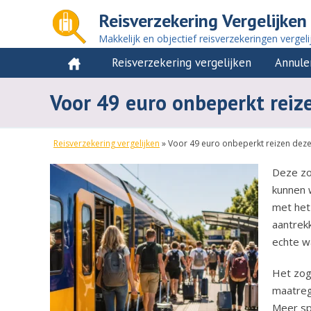
Reisverzekering Vergelijken
Makkelijk en objectief reisverzekeringen vergeli
Reisverzekering vergelijken
Annule
Voor 49 euro onbeperkt reiz
Reisverzekering vergelijken
»
Voor 49 euro onbeperkt reizen deze
Deze zo
kunnen 
met het 
aantrekk
echte wa
Het zog
maatreg
Meer sp