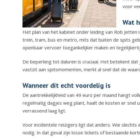
voor vee
Wat h
Het plan van het kabinet onder leiding van
Rob Jetten
i
trein, tram, bus en metro, mits dat buiten de spits ge
openbaar vervoer toegankelijker maken en tegelijkert
De beperking tot daluren is cruciaal. Het betekent dat j
vastzit aan spitsmomenten, merkt al snel dat de waard
Wanneer dit echt voordelig is
De aantrekkelijkheid van 49 euro per maand hangt voll
regelmatig dagjes weg plant, haalt de kosten er snel u
verrassend laag ligt.
Voor incidentele reizigers ligt dat anders. Wie slecht
nodig. In dat geval zijn losse tickets of bestaande kor