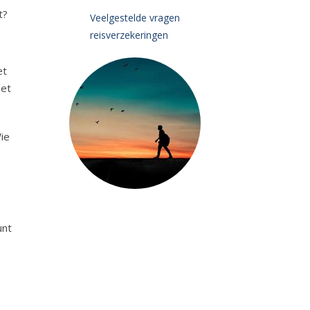
t?
Veelgestelde vragen
reisverzekeringen
et
het
Wie
unt